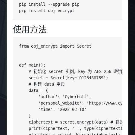
pip install --upgrade pip

pip install obj-encrypt
使用方法
from obj_encrypt import Secret

def main():

    # 初始化 secret 实例，key 为 AES-256 密钥，
    secret = Secret(key='0123456789')

    # 构建 data 字典

    data = {

        'author': 'Cyberbolt',

        'personal_website': 'https://www.cyberli
        'time': '2022-02-10'

    }

    ciphertext = secret.encrypt(data) # 
    print(ciphertext, ' ', type(ciphertext))

    plaintext = secret.decrypt(ciphertext) #