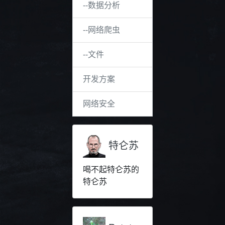
--数据分析
--网络爬虫
--文件
开发方案
网络安全
特仑苏
喝不起特仑苏的
特仑苏