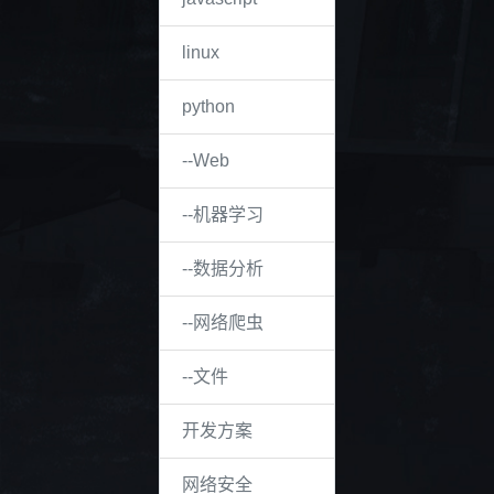
linux
python
--Web
--机器学习
--数据分析
--网络爬虫
--文件
开发方案
网络安全